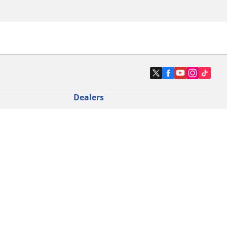
Dealers
N band
Zoek autodealers
ik
Zoek motorbandenwinkel
touring gebruik