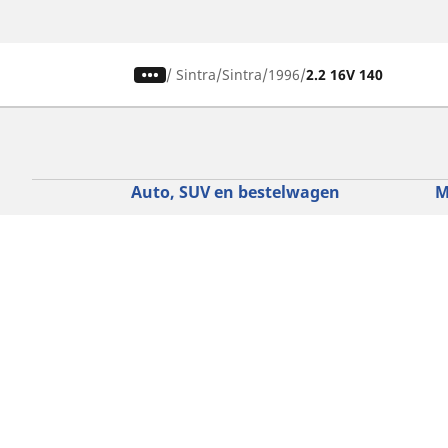
/
Sintra
Sintra
1996
2.2 16V 140
Auto, SUV en bestelwagen
M
Vind de beste MICHELIN band
V
Zoek op bandenmaat
Z
Zoek op rijbeleving
Z
Zoek op seizoen
Z
Zoek op automerken
Z
Zoeken op voertuigtype
Zoeken op productfamilie
Hulp