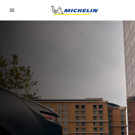
Go to page content
Go to page navigation