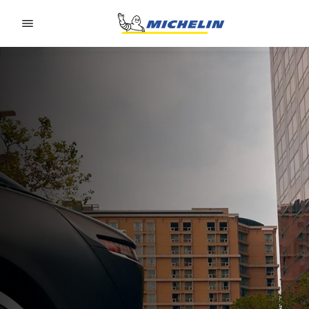
Go to page content
Go to page navigation