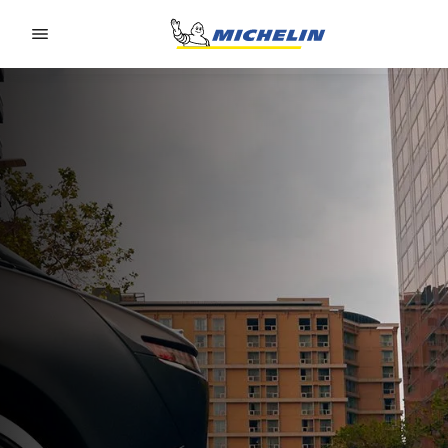
Go to page content
Go to page navigation