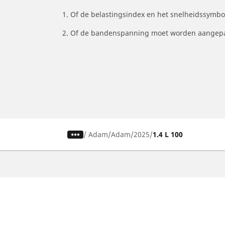
1. Of de belastingsindex en het snelheidssymb
2. Of de bandenspanning moet worden aangepa
/
Adam
Adam
2025
1.4 L 100
Auto, SUV en bestelwagen
M
Vind de beste MICHELIN band
V
Zoek op bandenmaat
Z