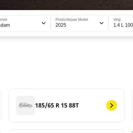
ersie
Productiejaar Model
Velg
Adam
2025
1.4 L 100
185/65 R 15 88T