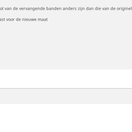
ool van de vervangende banden anders zijn dan die van de origine
st voor de nieuwe maat
otorfiets
Fiets
ind de beste MICHELIN band
Vind de beste MICHELI
oek op bandenmaat
Filter op racefietsgebru