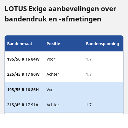
LOTUS Exige aanbevelingen over
bandendruk en -afmetingen
Bandenmaat
Positie
Bandenspanning
195/50 R 16 84W
Voor
1.7
225/45 R 17 90W
Achter
1.7
195/55 R 16 86H
Voor
-
215/45 R 17 91V
Achter
1.7
195/50 R 16 84V
Voor
-