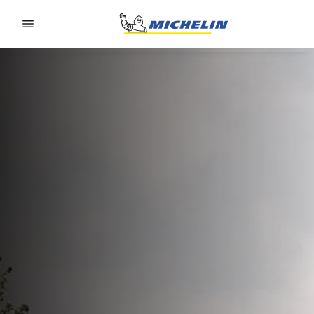
Go to page content
Go to page navigation