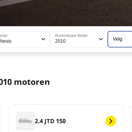
ersie
Productiejaar Model
Velg
hesis
2010
2010 motoren
2.4 JTD 150