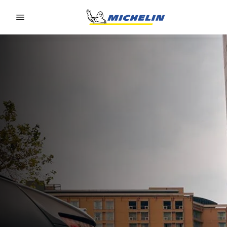
Go to page content
Go to page navigation