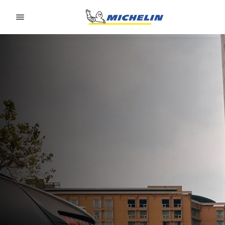
Go to page content
Go to page navigation