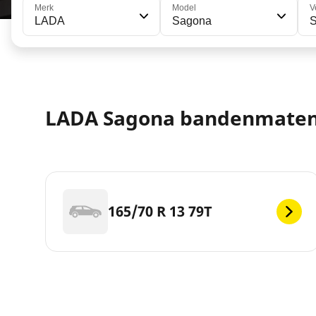
Merk
Model
V
LADA
Sagona
LADA Sagona bandenmate
165/70 R 13 79T