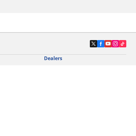
Dealers
N band
Zoek autodealers
ik
Zoek motorbandenwinkel
touring gebruik