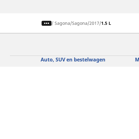
/
Sagona
Sagona
2017
1.5 L
Auto, SUV en bestelwagen
M
Vind de beste MICHELIN band
V
Zoek op bandenmaat
Z
Zoek op rijbeleving
Z
Zoek op seizoen
Z
Zoek op automerken
Z
Zoeken op voertuigtype
Zoeken op productfamilie
Hulp