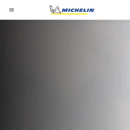
Go to page content
Go to page navigation