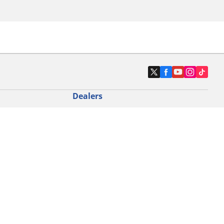
Dealers
N band
Zoek autodealers
ik
Zoek motorbandenwinkel
touring gebruik