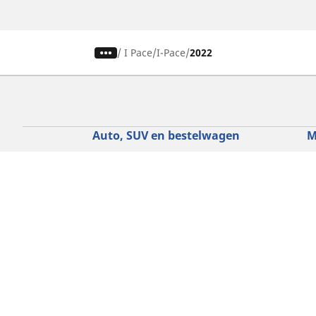
/
I Pace
I-Pace
2022
Auto, SUV en bestelwagen
M
Vind de beste MICHELIN band
V
Zoek op bandenmaat
Z
Zoek op rijbeleving
Z
Zoek op seizoen
Z
Zoek op automerken
Z
Zoeken op voertuigtype
Zoeken op productfamilie
Hulp