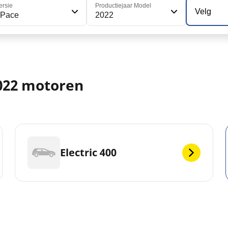
ersie
Productiejaar Model
Velg
-Pace
2022
2022 motoren
Electric 400