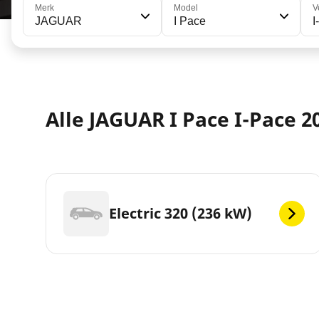
Merk
Model
V
JAGUAR
I Pace
I
Alle JAGUAR I Pace I-Pace 
Electric 320 (236 kW)