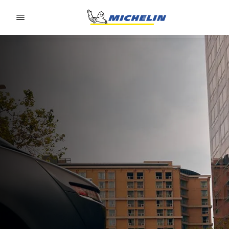
Go to page content
Go to page navigation