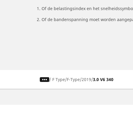
1. Of de belastingsindex en het snelheidssymb
2. Of de bandenspanning moet worden aangepa
/
F Type
F-Type
2019
3.0 V6 340
Auto, SUV en bestelwagen
M
Vind de beste MICHELIN band
V
Zoek op bandenmaat
Z