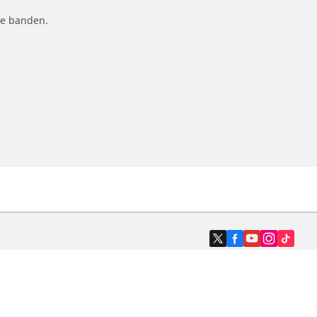
le banden.
Dealers
N band
Zoek autodealers
ik
Zoek motorbandenwinkel