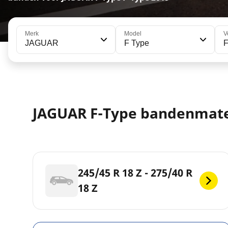
Merk
Model
V
JAGUAR
F Type
F
JAGUAR F-Type bandenmat
245/45 R 18 Z - 275/40 R
18 Z