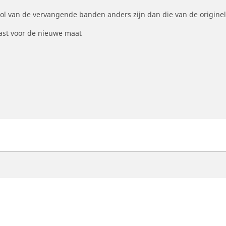
ool van de vervangende banden anders zijn dan die van de origine
st voor de nieuwe maat
otorfiets
Fiets
ind de beste MICHELIN band
Vind de beste MICHELI
oek op bandenmaat
Filter op racefietsgebru