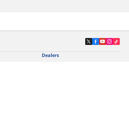
Dealers
N band
Zoek autodealers
ik
Zoek motorbandenwinkel
touring gebruik