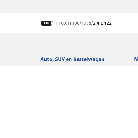
/
H 100
H 100
1998
2.4 L 122
Auto, SUV en bestelwagen
M
Vind de beste MICHELIN band
V
Zoek op bandenmaat
Z
Zoek op rijbeleving
Z
Zoek op seizoen
Z
Zoek op automerken
Z
Zoeken op voertuigtype
Zoeken op productfamilie
Hulp