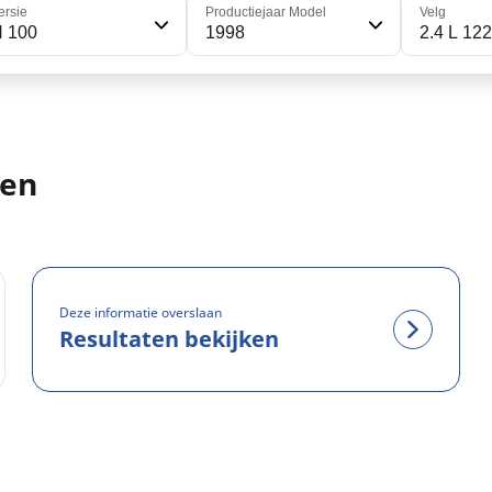
ersie
Productiejaar Model
Velg
H 100
1998
2.4 L 122
ten
Deze informatie overslaan
Resultaten bekijken