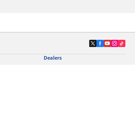
Dealers
N band
Zoek autodealers
ik
Zoek motorbandenwinkel
touring gebruik