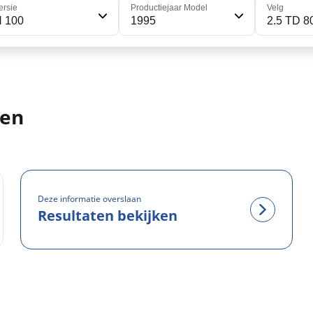
ersie
Productiejaar Model
Velg
H 100
1995
2.5 TD 8
ten
Deze informatie overslaan
Resultaten bekijken