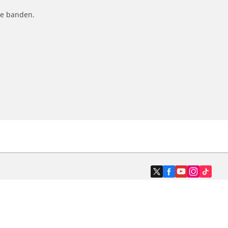
le banden.
Dealers
N band
Zoek autodealers
ik
Zoek motorbandenwinkel