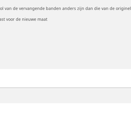
ool van de vervangende banden anders zijn dan die van de origine
st voor de nieuwe maat
otorfiets
Fiets
ind de beste MICHELIN band
Vind de beste MICHELI
oek op bandenmaat
Filter op racefietsgebru