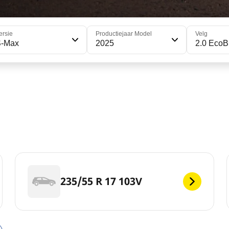
ersie
Productiejaar Model
Velg
S-Max
2025
2.0 EcoB
235/55 R 17 103V