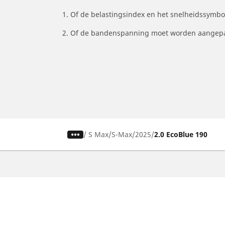
1. Of de belastingsindex en het snelheidssymb
2. Of de bandenspanning moet worden aangepa
/
S Max
S-Max
2025
2.0 EcoBlue 190
Auto, SUV en bestelwagen
M
Vind de beste MICHELIN band
V
Zoek op bandenmaat
Z