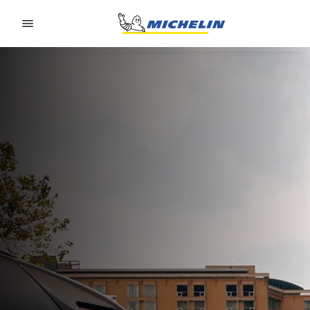
Go to page content
Go to page navigation