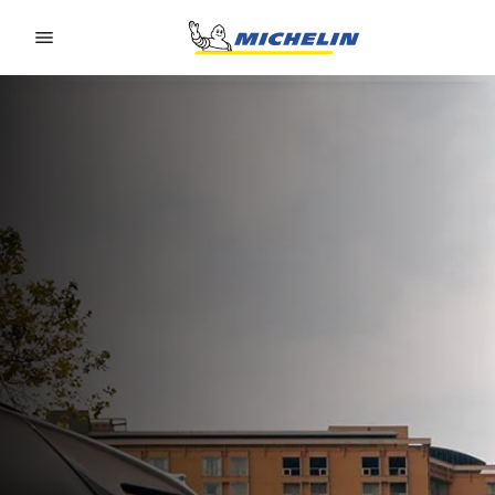
Go to page content
Go to page navigation