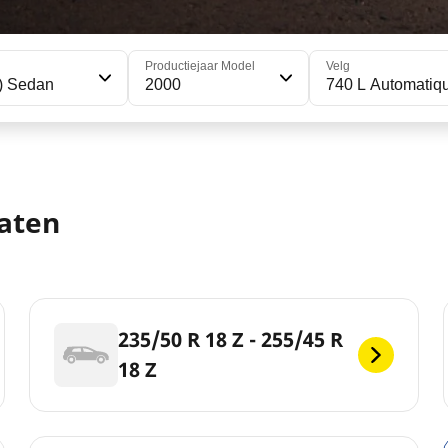
Productiejaar Model
Velg
) Sedan
2000
740 L Automatiqu
aten
235/50 R 18 Z - 255/45 R
18 Z