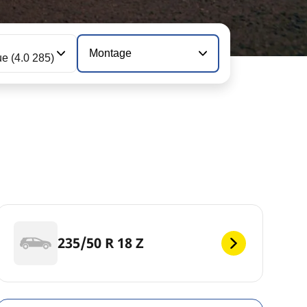
Montage
e (4.0 285)
235/50 R 18 Z