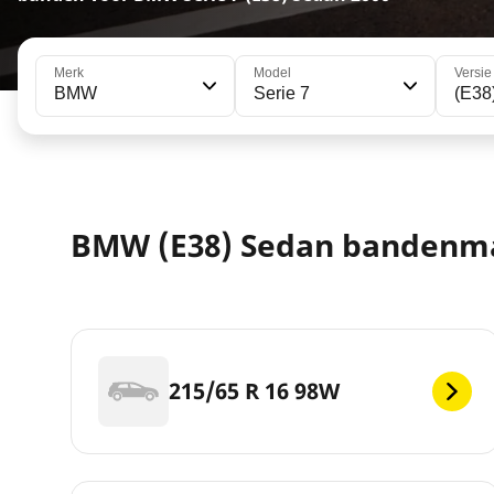
Merk
Model
Versie
BMW
Serie 7
(E38
BMW (E38) Sedan bandenm
215/65 R 16 98W