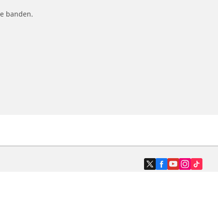
le banden.
Dealers
N band
Zoek autodealers
ik
Zoek motorbandenwinkel