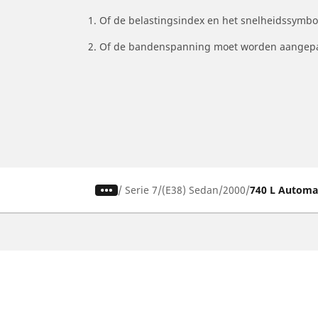
1. Of de belastingsindex en het snelheidssymb
2. Of de bandenspanning moet worden aangepa
/
Serie 7
(E38) Sedan
2000
740 L Automat
Auto, SUV en bestelwagen
M
Vind de beste MICHELIN band
V
Zoek op bandenmaat
Z