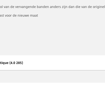
ool van de vervangende banden anders zijn dan die van de origine
st voor de nieuwe maat
ique (4.0 285)
otorfiets
Fiets
ind de beste MICHELIN band
Vind de beste MICHELI
oek op bandenmaat
Filter op racefietsgebru