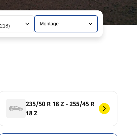
Montage
 218)
235/50 R 18 Z - 255/45 R
18 Z