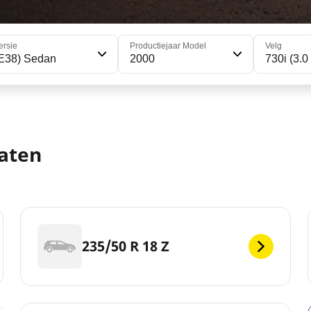
ersie
Productiejaar Model
Velg
E38) Sedan
2000
730i (3.0
aten
235/50 R 18 Z