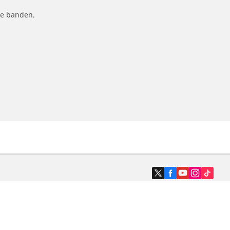
le banden.
Dealers
N band
Zoek autodealers
ik
Zoek motorbandenwinkel