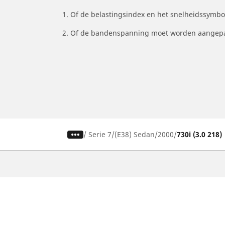
1. Of de belastingsindex en het snelheidssymb
2. Of de bandenspanning moet worden aangepa
/
Serie 7
(E38) Sedan
2000
730i (3.0 218)
Auto, SUV en bestelwagen
M
Vind de beste MICHELIN band
V
Zoek op bandenmaat
Z