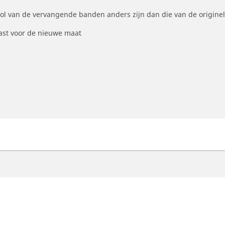
ool van de vervangende banden anders zijn dan die van de origine
st voor de nieuwe maat
otorfiets
Fiets
ind de beste MICHELIN band
Vind de beste MICHELI
oek op bandenmaat
Filter op racefietsgebru