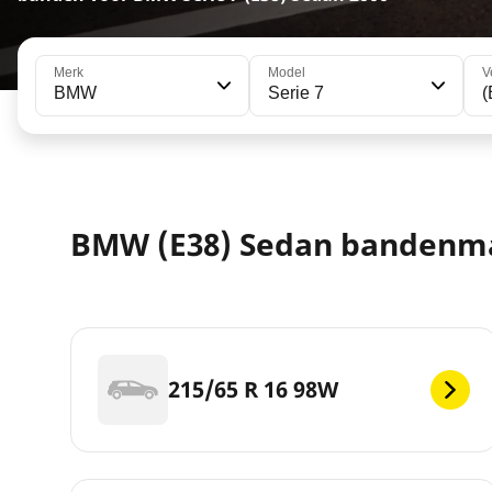
Merk
Model
V
BMW
Serie 7
(
BMW (E38) Sedan bandenm
215/65 R 16 98W