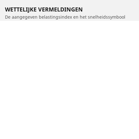
WETTELIJKE VERMELDINGEN
De aangegeven belastingsindex en het snelheidssymbool
kunnen enigszins verschillen van de originele maat die in de
autopapieren vermeld staat. Als gekwalificeerde professional
zal uw dealer u advies kunnen geven over:
1. Of de belastingsindex en het snelheidssymbool van de
vervangende banden anders zijn dan die van de originele
banden.
2. Of de bandenspanning moet worden aangepast voor de
nieuwe maat
/
Ix3
iX3