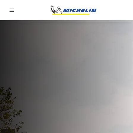
Go to page content
Go to page navigation