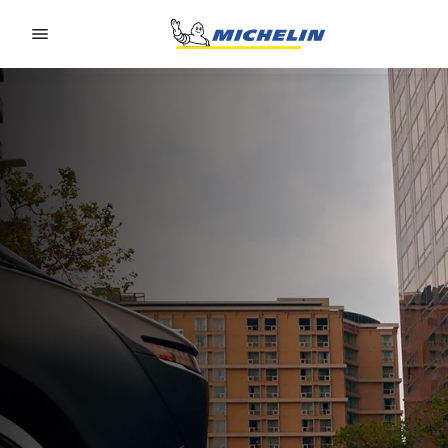
Go to page content
Go to page navigation