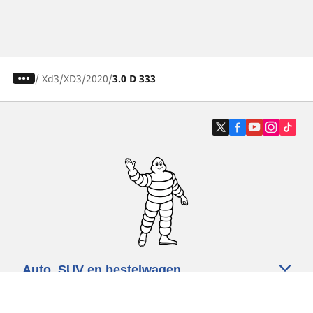
/
Xd3
XD3
2020
3.0 D 333
Auto, SUV en bestelwagen
Motorfiets