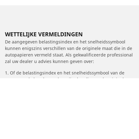
WETTELIJKE VERMELDINGEN
De aangegeven belastingsindex en het snelheidssymbool
kunnen enigszins verschillen van de originele maat die in de
autopapieren vermeld staat. Als gekwalificeerde professional
zal uw dealer u advies kunnen geven over:
1. Of de belastingsindex en het snelheidssymbool van de
vervangende banden anders zijn dan die van de originele
banden.
2. Of de bandenspanning moet worden aangepast voor de
nieuwe maat