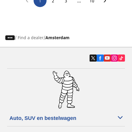
…
1
2
3
10
/
Find a dealer
Amsterdam
Auto, SUV en bestelwagen