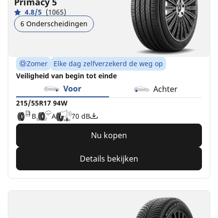
Primacy 5
4.8/5
(1065)
6 Onderscheidingen
Zomer
Elke dag zelfverzekerd de weg op
Veiligheid van begin tot einde
Voor
Achter
215/55R17 94W
B
A
70 dB
Nu kopen
Details bekijken