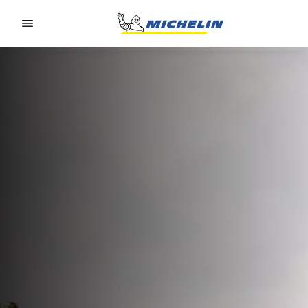
Go to page content
Go to page navigation