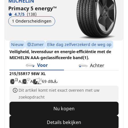
MICHELIN
Primacy 5 energy™
4.7/5
(138)
1 Onderscheidingen
Nieuw
Zomer
Elke dag zelfverzekerd de weg op
Veiligheid, levensduur en energie-efficiëntie met de
MICHELIN AAA-geclassificeerde band(1).
Voor
Achter
215/55R17 98W XL
A
A
69 dB
Dit artikel komt niet exact overeen met uw
zoekopdracht
Nu kopen
Details bekijken