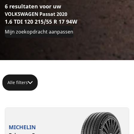
6 resultaten voor uw
VOLKSWAGEN Passat 2020
1.6 TDI 120 215/55 R 17 94W
Mijn zoekopdracht aanpassen
Alle filters
215/55R17
215/55R17
215/55ZR17
215/55R17
215/55R17
94W
98W
(98Y)
98V
94V
XL
XL
XL
AO
B
A
70 dB
MICHELIN
A
C
C
D
A
A
B
B
69 dB
72 dB
71 dB
71 dB