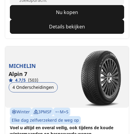
zoekopdracht
Nu kopen
Details bekijken
MICHELIN
Alpin 7
4.7/5
(503)
4 Onderscheidingen
Winter
3PMSF
M+S
Elke dag zelfverzekerd de weg op
Voel u altijd en overal veilig, ook tijdens de koude
wintermaanden op besneeuwde wegen