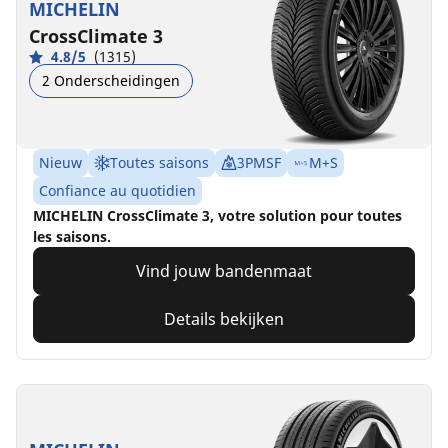
MICHELIN
CrossClimate 3
4.8/5
(1315)
2 Onderscheidingen
Nieuw
Toutes saisons
3PMSF
M+S
Confiance au quotidien
MICHELIN CrossClimate 3, votre solution pour toutes
les saisons.
Vind jouw bandenmaat
Details bekijken