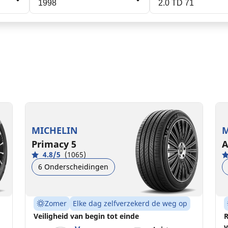
1998
2.0 TD 71
225/60R16 102W XL
2
(
B
A
70 dB
MICHELIN
M
Primacy 5
A
4.8/5
(1065)
6 Onderscheidingen
Zomer
Elke dag zelfverzekerd de weg op
Veiligheid van begin tot einde
R
v