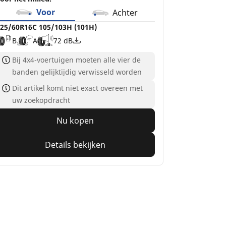
Voor
Achter
25/60R16C 105/103H (101H)
B
A
72 dB
Bij 4x4-voertuigen moeten alle vier de
banden gelijktijdig verwisseld worden
Dit artikel komt niet exact overeen met
uw zoekopdracht
Nu kopen
Details bekijken