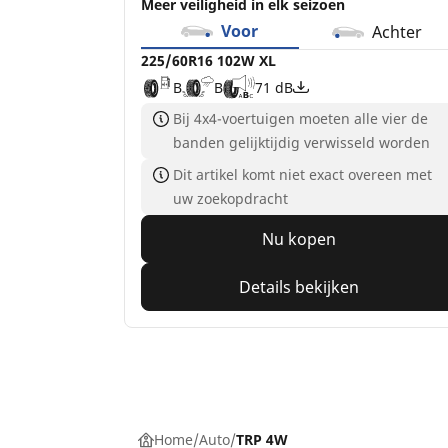
Meer veiligheid in elk seizoen
Voor
Achter
225/60R16 102W XL
B
B
71 dB
Bij 4x4-voertuigen moeten alle vier de
banden gelijktijdig verwisseld worden
Dit artikel komt niet exact overeen met
uw zoekopdracht
Nu kopen
Details bekijken
Home
Auto
TRP 4W