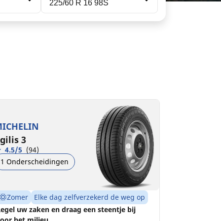
225/60 R 16 98S
25/60R16C 105/103H
101H)
ICHELIN
B
A
72 dB
gilis 3
4.5/5
(94)
1 Onderscheidingen
Zomer
Elke dag zelfverzekerd de weg op
egel uw zaken en draag een steentje bij
oor het milieu.