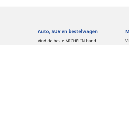
Auto, SUV en bestelwagen
M
Vind de beste MICHELIN band
V
Zoek op bandenmaat
Z
Zoek op rijbeleving
Z
Zoek op seizoen
Z
Zoek op automerken
Z
Zoeken op voertuigtype
Zoeken op productfamilie
Hulp
Tips en adviezen
Contact