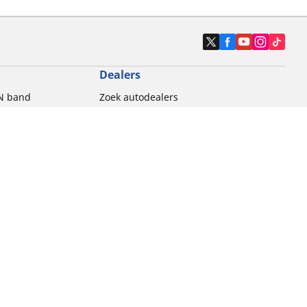
Dealers
N band
Zoek autodealers
ik
Zoek motorbandenwinkel
touring gebruik