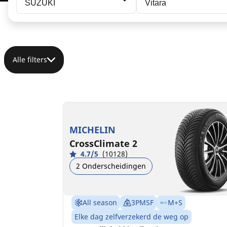
SUZUKI
Vitara
Alle filters
225/60R16 102W XL
B
B
71 dB
MICHELIN
CrossClimate 2
4.7/5
(10128)
2 Onderscheidingen
All season
3PMSF
M+S
Elke dag zelfverzekerd de weg op