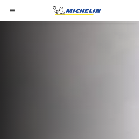
Go to page content
Go to page navigation