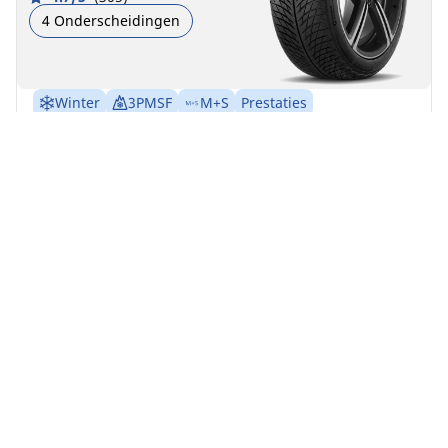
4 Onderscheidingen
Winter
3PMSF
M+S
Prestaties
Controle op de weg van begin tot einde onder
winterse omstandigheden.
Voor
Achter
215/65R16 102H XL
B
B
68 dB
Bij 4x4-voertuigen moeten alle vier de banden
gelijktijdig verwisseld worden
Dit artikel komt niet exact overeen met uw
zoekopdracht
Nu kopen
Details bekijken