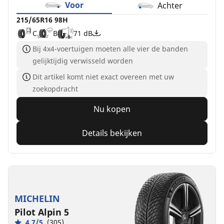
Voor
Achter
215/65R16 98H
C
B
71 dB
Bij 4x4-voertuigen moeten alle vier de banden
gelijktijdig verwisseld worden
Dit artikel komt niet exact overeen met uw
zoekopdracht
Nu kopen
Details bekijken
MICHELIN
Pilot Alpin 5
4.7/5
(305)