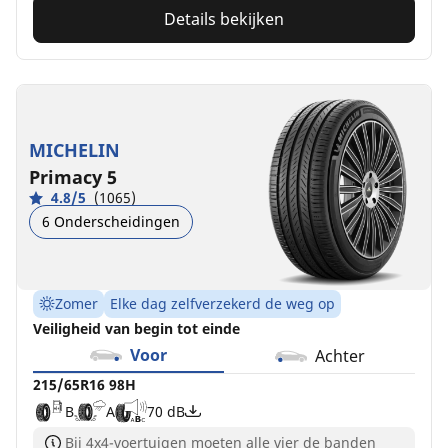
Details bekijken
MICHELIN
Primacy 5
4.8/5
(1065)
6 Onderscheidingen
Zomer
Elke dag zelfverzekerd de weg op
Veiligheid van begin tot einde
Voor
Achter
215/65R16 98H
B
A
70 dB
Bij 4x4-voertuigen moeten alle vier de banden