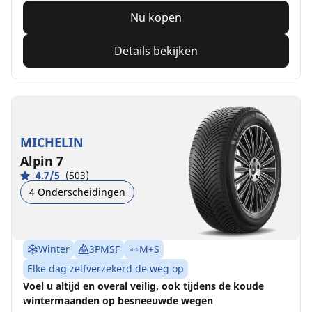
Nu kopen
Details bekijken
MICHELIN
Alpin 7
4.7/5
(503)
4 Onderscheidingen
Winter
3PMSF
M+S
Elke dag zelfverzekerd de weg op
Voel u altijd en overal veilig, ook tijdens de koude
wintermaanden op besneeuwde wegen