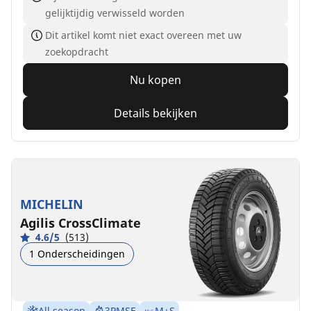
gelijktijdig verwisseld worden
Dit artikel komt niet exact overeen met uw
zoekopdracht
Nu kopen
Details bekijken
MICHELIN
Agilis CrossClimate
4.6/5
(513)
1 Onderscheidingen
All season
3PMSF
M+S