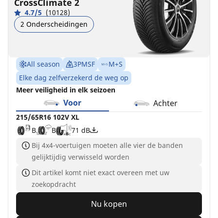
CrossClimate 2
4.7/5
(10128)
2 Onderscheidingen
All season
3PMSF
M+S
Elke dag zelfverzekerd de weg op
Meer veiligheid in elk seizoen
Voor
Achter
215/65R16 102V XL
B
B
71 dB
Bij 4x4-voertuigen moeten alle vier de banden
gelijktijdig verwisseld worden
Dit artikel komt niet exact overeen met uw
zoekopdracht
Nu kopen