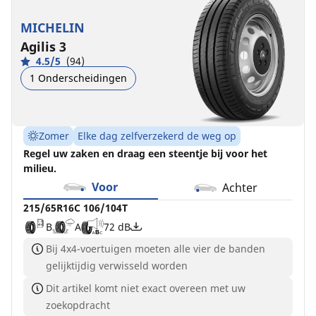
MICHELIN
Agilis 3
4.5/5
(94)
1 Onderscheidingen
Zomer
Elke dag zelfverzekerd de weg op
Regel uw zaken en draag een steentje bij voor het
milieu.
Voor
Achter
215/65R16C 106/104T
B
A
72 dB
Bij 4x4-voertuigen moeten alle vier de banden
gelijktijdig verwisseld worden
Dit artikel komt niet exact overeen met uw
zoekopdracht