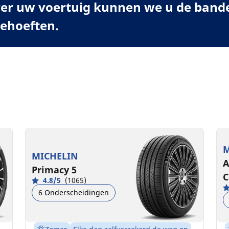
er uw voertuig kunnen we u de banden
behoeften.
M
MICHELIN
A
Primacy 5
C
4.8/5
(1065)
6 Onderscheidingen