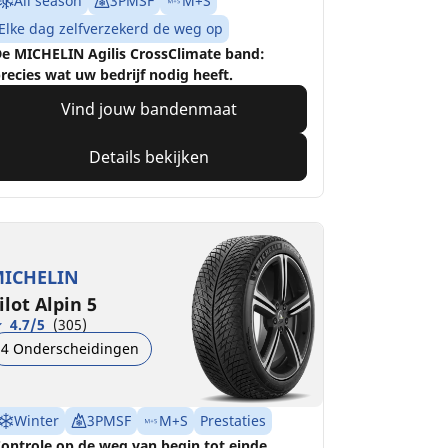
All season
3PMSF
M+S
Elke dag zelfverzekerd de weg op
e MICHELIN Agilis CrossClimate band:
recies wat uw bedrijf nodig heeft.
Vind jouw bandenmaat
Details bekijken
ICHELIN
ilot Alpin 5
4.7/5
(305)
4 Onderscheidingen
Winter
3PMSF
M+S
Prestaties
ontrole op de weg van begin tot einde