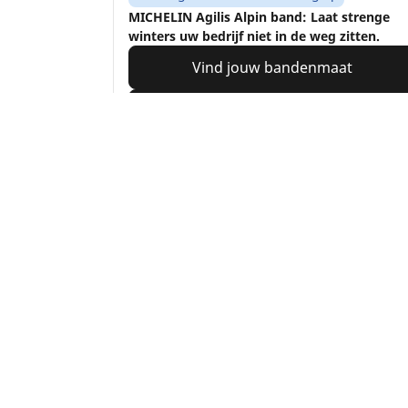
MICHELIN Agilis Alpin band: Laat strenge
winters uw bedrijf niet in de weg zitten.
Vind jouw bandenmaat
Details bekijken
Home
Auto
TRP 4W
Auto, SUV en bestelwagen
M
Vind de beste MICHELIN band
V