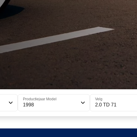
Productiejaar Model
Velg
1998
2.0 TD 71