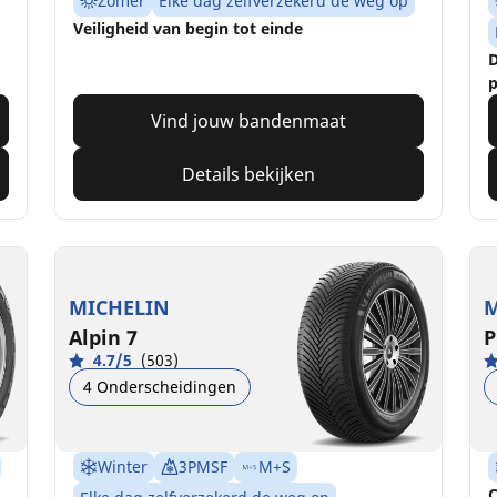
Zomer
Elke dag zelfverzekerd de weg op
Veiligheid van begin tot einde
D
p
Vind jouw bandenmaat
Details bekijken
MICHELIN
M
Alpin 7
P
4.7/5
(503)
4 Onderscheidingen
Winter
3PMSF
M+S
C