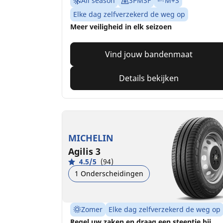
All season
3PMSF
M+S
Elke dag zelfverzekerd de weg op
Meer veiligheid in elk seizoen
Vind jouw bandenmaat
Details bekijken
MICHELIN
Agilis 3
4.5/5
(94)
1 Onderscheidingen
Zomer
Elke dag zelfverzekerd de weg op
Regel uw zaken en draag een steentje bij