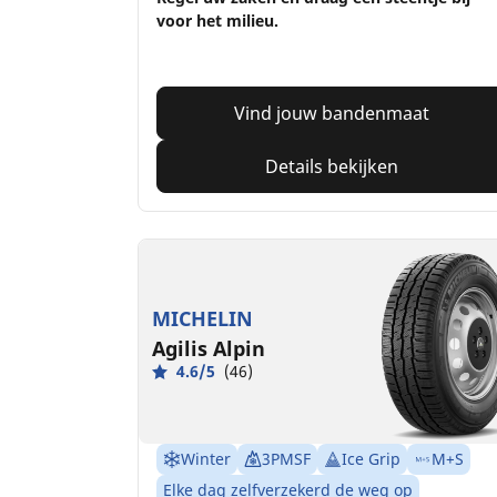
voor het milieu.
Vind jouw bandenmaat
Details bekijken
MICHELIN
Agilis Alpin
4.6/5
(46)
Winter
3PMSF
Ice Grip
M+S
Elke dag zelfverzekerd de weg op