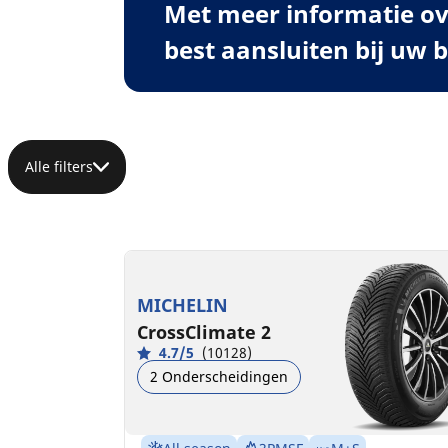
Met meer informatie ov
best aansluiten bij uw 
Alle filters
MICHELIN
CrossClimate 2
4.7/5
(10128)
2 Onderscheidingen