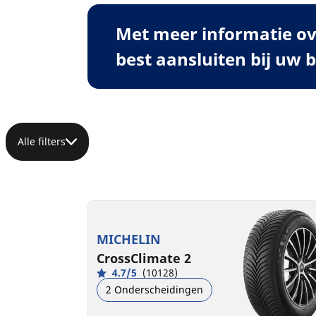
Met meer informatie ov
best aansluiten bij uw 
Alle filters
MICHELIN
CrossClimate 2
4.7/5
(10128)
2 Onderscheidingen