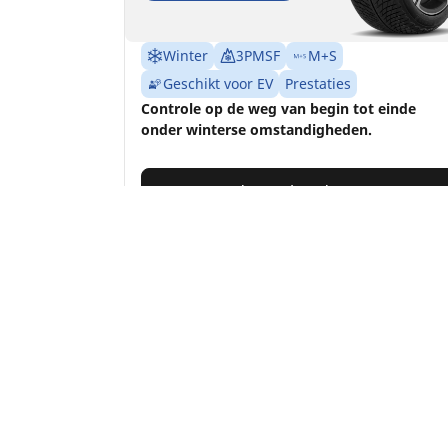
Winter
3PMSF
M+S
Geschikt voor EV
Prestaties
Controle op de weg van begin tot einde
onder winterse omstandigheden.
Vind jouw bandenmaat
Details bekijken
Home
Auto
TRP 4W