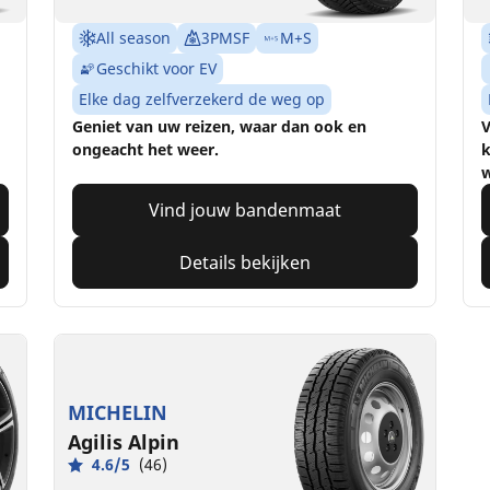
All season
3PMSF
M+S
Geschikt voor EV
Elke dag zelfverzekerd de weg op
Geniet van uw reizen, waar dan ook en
V
ongeacht het weer.
k
Vind jouw bandenmaat
Details bekijken
MICHELIN
Agilis Alpin
4.6/5
(46)