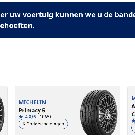
er uw voertuig kunnen we u de banden
behoeften.
M
MICHELIN
A
Primacy 5
C
4.8/5
(1065)
6 Onderscheidingen