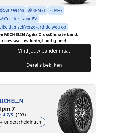
All season
3PMSF
M+S
Geschikt voor EV
Elke dag zelfverzekerd de weg op
e MICHELIN Agilis CrossClimate band:
recies wat uw bedrijf nodig heeft.
Vind jouw bandenmaat
Details bekijken
ICHELIN
lpin 7
4.7/5
(503)
4 Onderscheidingen