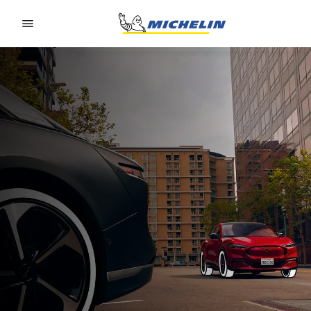
Go to page content
Go to page navigation