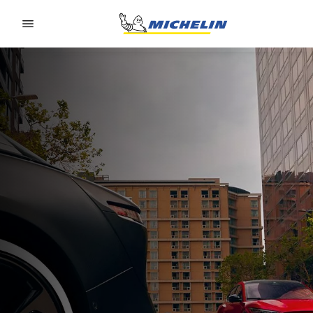
Go to page content
Go to page navigation