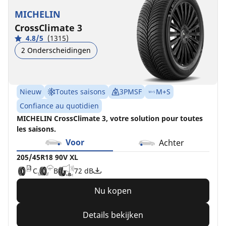
XL
MICHELIN
C
B
72 dB
CrossClimate 3
4.8/5
(1315)
2 Onderscheidingen
Nieuw
Toutes saisons
3PMSF
M+S
Confiance au quotidien
MICHELIN CrossClimate 3, votre solution pour toutes
les saisons.
Voor
Achter
205/45R18 90V XL
C
B
72 dB
Nu kopen
Details bekijken