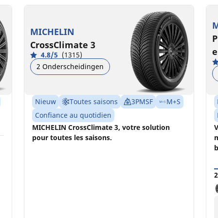
215/50R18 92W AO
2
B
B
69 dB
M
MICHELIN
P
CrossClimate 3
e
4.8/5
(1315)
2 Onderscheidingen
Nieuw
Toutes saisons
3PMSF
M+S
Confiance au quotidien
MICHELIN CrossClimate 3, votre solution
V
pour toutes les saisons.
m
b
2