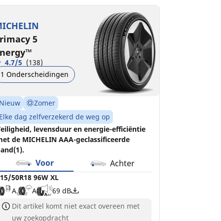
15/50R18 96W XL
A
A
69 dB
ICHELIN
rimacy 5
nergy™
4.7/5
(138)
1 Onderscheidingen
Nieuw
Zomer
Elke dag zelfverzekerd de weg op
eiligheid, levensduur en energie-efficiëntie
et de MICHELIN AAA-geclassificeerde
and(1).
Voor
Achter
15/50R18 96W XL
A
A
69 dB
Dit artikel komt niet exact overeen met
uw zoekopdracht