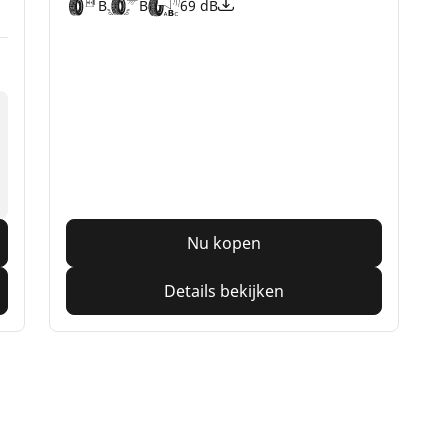
B
B
69 dB
Nu kopen
Details bekijken