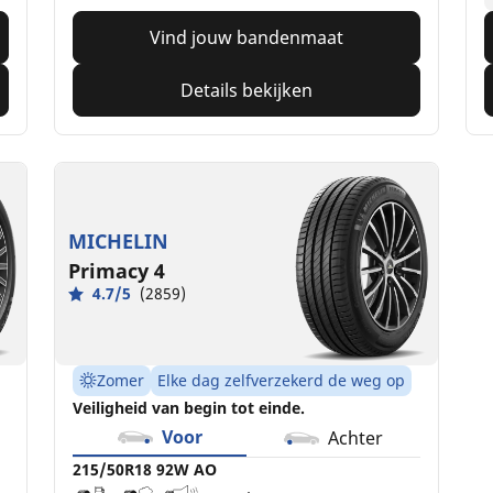
Vind jouw bandenmaat
Details bekijken
MICHELIN
Primacy 4
4.7/5
(2859)
Zomer
Elke dag zelfverzekerd de weg op
Veiligheid van begin tot einde.
Voor
Achter
215/50R18 92W AO