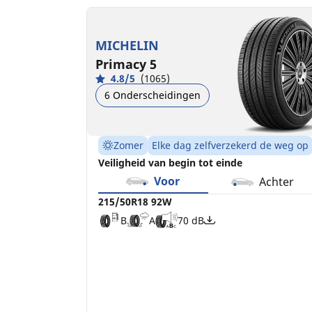
215/50R18 92W
215/50R18 96V XL
B
C
A
B
70 dB
71 dB
MICHELIN
Primacy 5
4.8/5
(1065)
6 Onderscheidingen
Zomer
Elke dag zelfverzekerd de weg op
Veiligheid van begin tot einde
Voor
Achter
215/50R18 92W
B
A
70 dB