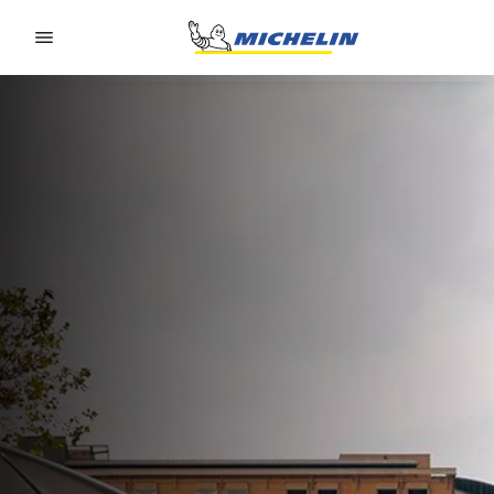
Go to page content
Go to page navigation