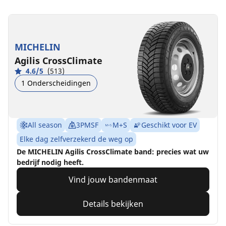
MICHELIN
Agilis CrossClimate
4.6/5
(513)
1 Onderscheidingen
All season
3PMSF
M+S
Geschikt voor EV
Elke dag zelfverzekerd de weg op
De MICHELIN Agilis CrossClimate band: precies wat uw
bedrijf nodig heeft.
Vind jouw bandenmaat
Details bekijken