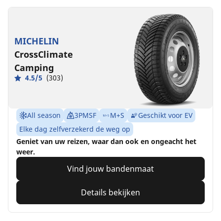
MICHELIN
CrossClimate
Camping
4.5/5
(303)
All season
3PMSF
M+S
Geschikt voor EV
Elke dag zelfverzekerd de weg op
Geniet van uw reizen, waar dan ook en ongeacht het
weer.
Vind jouw bandenmaat
Details bekijken