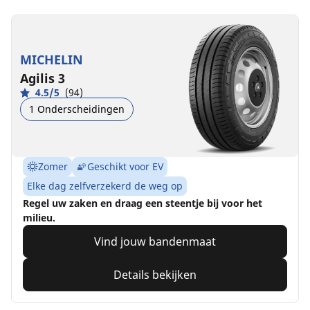
MICHELIN
Agilis 3
4.5/5
(94)
1 Onderscheidingen
Zomer
Geschikt voor EV
Elke dag zelfverzekerd de weg op
Regel uw zaken en draag een steentje bij voor het
milieu.
Vind jouw bandenmaat
Details bekijken