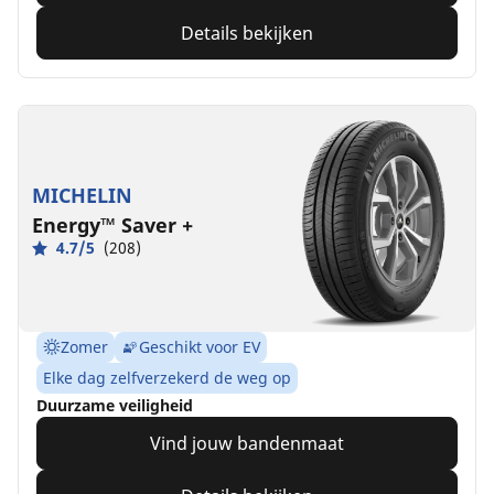
Details bekijken
MICHELIN
Energy™ Saver +
4.7/5
(208)
Zomer
Geschikt voor EV
Elke dag zelfverzekerd de weg op
Duurzame veiligheid
Vind jouw bandenmaat