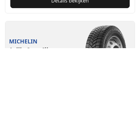
Details bekijken
MICHELIN
Agilis CrossClimate
4.6/5
(514)
1 Onderscheidingen
All season
3PMSF
M+S
Geschikt voor EV
Elke dag zelfverzekerd de weg op
De MICHELIN Agilis CrossClimate band: precies wat uw
bedrijf nodig heeft.
Vind jouw bandenmaat
Details bekijken