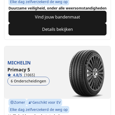
Elke dag zelfverzekerd de weg op
Duurzame veiligheid, onder alle weersomstandigheden
Vind jouw bandenmaat
Details bekijken
MICHELIN
Primacy 5
4.8/5
(1065)
6 Onderscheidingen
Zomer
Geschikt voor EV
Elke dag zelfverzekerd de weg op