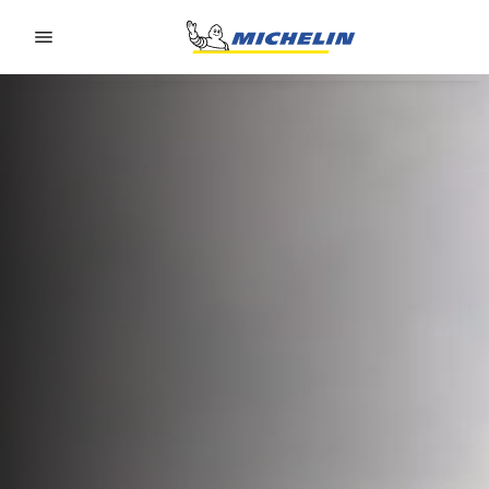
Go to page content
Go to page navigation