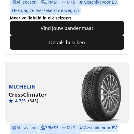
All season
3PMSF
M+S
Geschikt voor EV
Elke dag zelfverzekerd de weg op
Meer veiligheid in elk seizoen
Vind jouw bandenmaat
Details bekijken
MICHELIN
CrossClimate+
4.7/5
(845)
All season
3PMSF
M+S
Geschikt voor EV