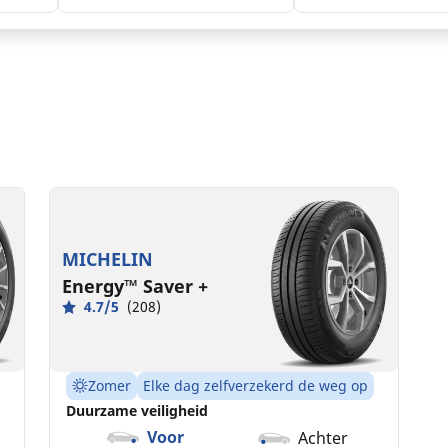
185/65R14 86H
C
B
68 dB
MICHELIN
Energy™ Saver +
4.7/5
(208)
Zomer
Elke dag zelfverzekerd de weg op
Duurzame veiligheid
Voor
Achter