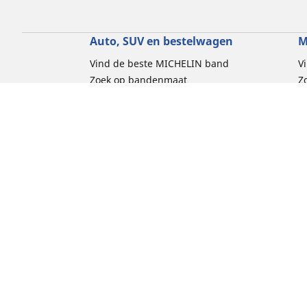
Auto, SUV en bestelwagen
M
Vind de beste MICHELIN band
V
Zoek op bandenmaat
Z
Zoek op rijbeleving
Z
Zoek op seizoen
Z
Zoek op automerken
Z
Zoeken op voertuigtype
Zoeken op productfamilie
Hulp
Tips en adviezen
Contact
Cookiebelei