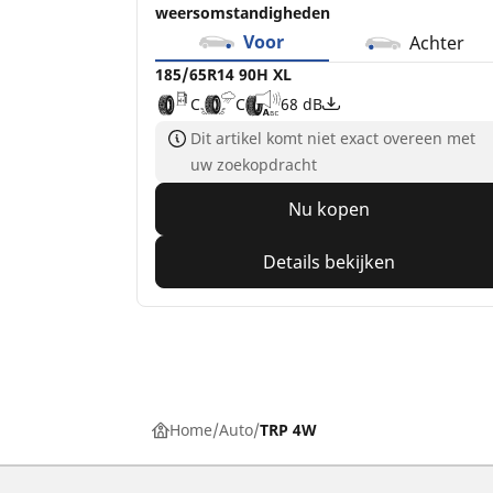
weersomstandigheden
Voor
Achter
185/65R14 90H XL
C
C
68 dB
Dit artikel komt niet exact overeen met
uw zoekopdracht
Nu kopen
Details bekijken
Home
Auto
TRP 4W