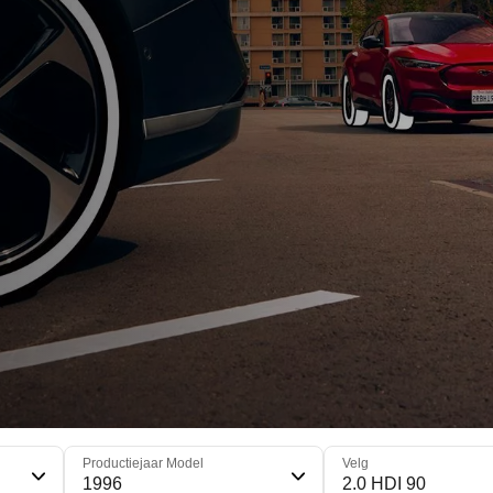
Productiejaar Model
Velg
1996
2.0 HDI 90