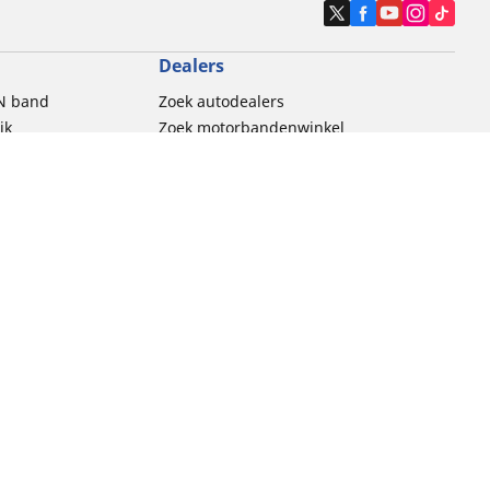
Dealers
N band
Zoek autodealers
ik
Zoek motorbandenwinkel
touring gebruik
thische Code