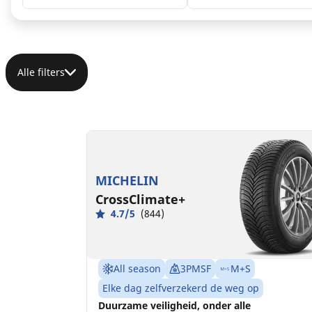
Alle filters
185/65R14 90H XL
C
C
68 dB
MICHELIN
CrossClimate+
4.7/5
(844)
All season
3PMSF
M+S
Elke dag zelfverzekerd de weg op
Duurzame veiligheid, onder alle