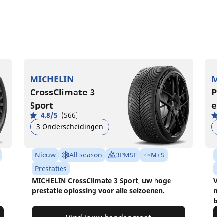
MICHELIN
M
CrossClimate 3
P
Sport
e
4.8/5
(566)
3 Onderscheidingen
Nieuw
All season
3PMSF
M+S
Prestaties
MICHELIN CrossClimate 3 Sport, uw hoge
V
prestatie oplossing voor alle seizoenen.
m
b