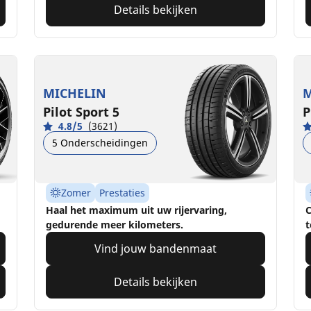
Details bekijken
MICHELIN
M
Pilot Sport 5
P
4.8/5
(3621)
5 Onderscheidingen
Zomer
Prestaties
Haal het maximum uit uw rijervaring,
C
gedurende meer kilometers.
t
Vind jouw bandenmaat
Details bekijken