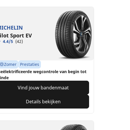
ICHELIN
ilot Sport EV
4.4/5
(42)
Zomer
Prestaties
eëlektrificeerde wegcontrole van begin tot
inde
Vind jouw bandenmaat
Details bekijken