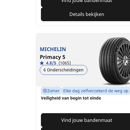
Vind jouw bandenmaat
Details bekijken
MICHELIN
Primacy 5
4.8/5
(1065)
6 Onderscheidingen
Zomer
Elke dag zelfverzekerd de weg op
Veiligheid van begin tot einde
Vind jouw bandenmaat