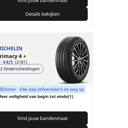
Vind jouw bandenmaat
Details bekijken
ICHELIN
rimacy 4 +
4.8/5
(2181)
2 Onderscheidingen
Zomer
Elke dag zelfverzekerd de weg op
eer veiligheid van begin tot einde(1).
Vind jouw bandenmaat