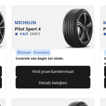
MICHELIN
M
Pilot Sport 4
P
4.8/5
(2691)
Zomer
Prestaties
Controle van begin tot einde.
G
e
Vind jouw bandenmaat
Details bekijken