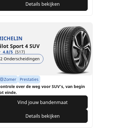
Details bekijken
ICHELIN
ilot Sport 4 SUV
4.8/5
(517)
2 Onderscheidingen
Zomer
Prestaties
ontrole over de weg voor SUV's, van begin
ot einde.
Vind jouw bandenmaat
Details bekijken