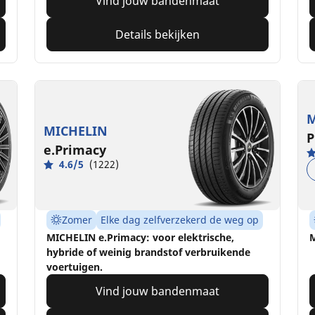
Vind jouw bandenmaat
Details bekijken
M
MICHELIN
P
e.Primacy
4.6/5
(1222)
Zomer
Elke dag zelfverzekerd de weg op
MICHELIN e.Primacy: voor elektrische,
M
hybride of weinig brandstof verbruikende
voertuigen.
Vind jouw bandenmaat