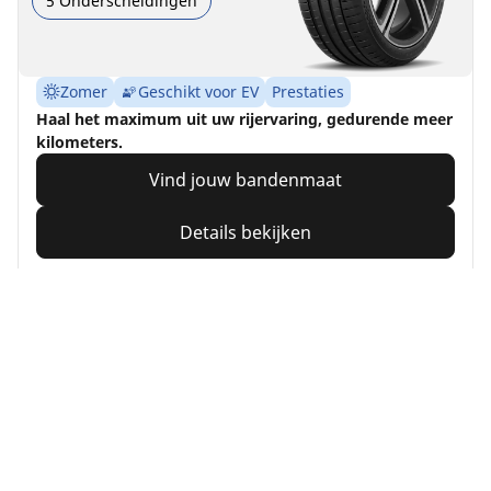
5 Onderscheidingen
Zomer
Geschikt voor EV
Prestaties
Haal het maximum uit uw rijervaring, gedurende meer
kilometers.
Vind jouw bandenmaat
Details bekijken
MICHELIN
Alpin 7
4.7/5
(503)
4 Onderscheidingen