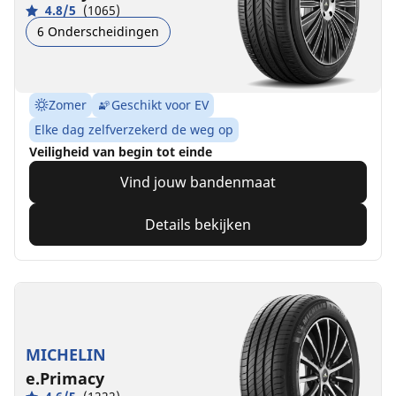
4.8/5
(1065)
6 Onderscheidingen
Zomer
Geschikt voor EV
Elke dag zelfverzekerd de weg op
Veiligheid van begin tot einde
Vind jouw bandenmaat
Details bekijken
MICHELIN
e.Primacy