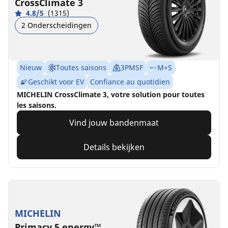
CrossClimate 3
4.8/5
(1315)
2 Onderscheidingen
Nieuw
Toutes saisons
3PMSF
M+S
Geschikt voor EV
Confiance au quotidien
MICHELIN CrossClimate 3, votre solution pour toutes
les saisons.
Vind jouw bandenmaat
Details bekijken
MICHELIN
Primacy 5 energy™