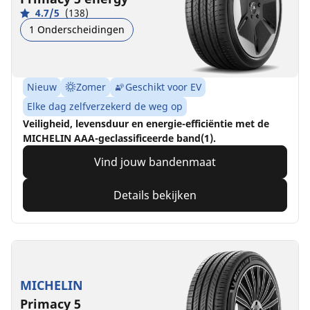
4.7/5
(138)
1 Onderscheidingen
Nieuw
Zomer
Geschikt voor EV
Elke dag zelfverzekerd de weg op
Veiligheid, levensduur en energie-efficiëntie met de
MICHELIN AAA-geclassificeerde band(1).
Vind jouw bandenmaat
Details bekijken
MICHELIN
Primacy 5