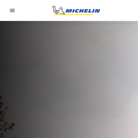
Go to page content
Go to page navigation