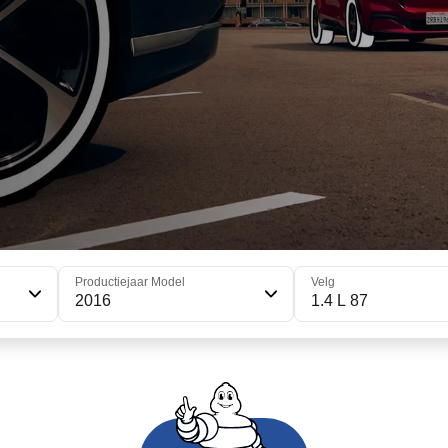
Productiejaar Model
Velg
2016
1.4 L 87