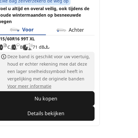
Elke dag zelfverzekerd de weg op
oel u altijd en overal veilig, ook tijdens de
oude wintermaanden op besneeuwde
wegen
Voor
Achter
15/60R16 99T XL
C
B
71 dB
Deze band is geschikt voor uw voertuig,
houd er echter rekening mee dat deze
een lager snelheidssymbool heeft in
vergelijking met de originele banden
Voor meer informatie
Nu kopen
Details bekijken