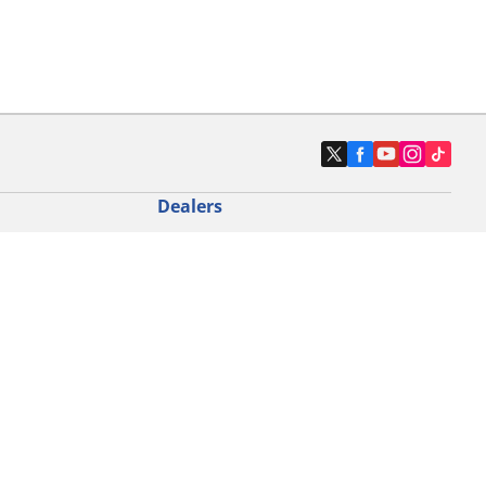
Dealers
N band
Zoek autodealers
ik
Zoek motorbandenwinkel
touring gebruik