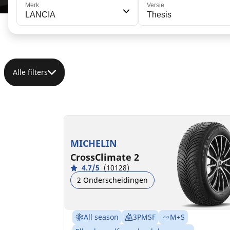
Merk
Versie
LANCIA
Thesis
Alle filters
215/60R16 99H XL
B
B
71 dB
MICHELIN
CrossClimate 2
4.7/5
(10128)
2 Onderscheidingen
All season
3PMSF
M+S