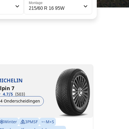
Montage
215/60 R 16 95W
15/60R16 99T XL
C
B
71 dB
ICHELIN
lpin 7
4.7/5
(503)
4 Onderscheidingen
Winter
3PMSF
M+S