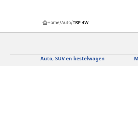
Home
Auto
TRP 4W
Auto, SUV en bestelwagen
M
Vind de beste MICHELIN band
V
Zoek op bandenmaat
Z
Zoek op rijbeleving
Z
Zoek op seizoen
Z
Zoek op automerken
Z
Zoeken op voertuigtype
Zoeken op productfamilie
Hulp