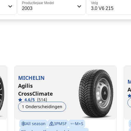
Productiejaar Model
Velg
2003
3.0 V6 215
215/60R16C 103/101T
2
C
A
73 dB
MICHELIN
M
Agilis
A
CrossClimate
4.6/5
(514)
1 Onderscheidingen
All season
3PMSF
M+S