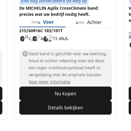
Elke dag zelfverzekerd de weg op
De MICHELIN Agilis CrossClimate band:
V
precies wat uw bedrijf nodig heeft.
k
Voor
Achter
215/60R16C 103/101T
2
C
A
73 dB
Deze band is geschikt voor uw voertuig,
houd er echter rekening mee dat deze
een lager snelheidssymbool heeft in
vergelijking met de originele banden
Voor meer informatie
Nu kopen
Details bekijken