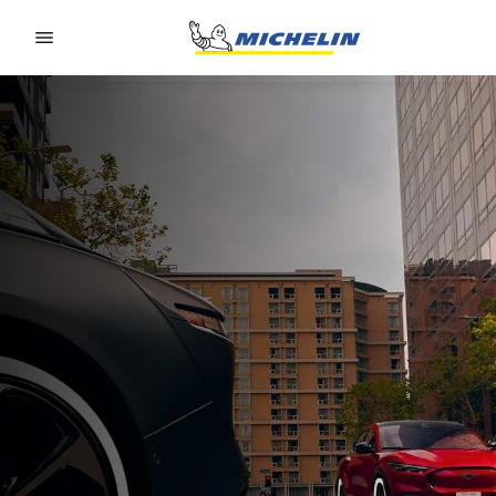
Go to page content
Go to page navigation