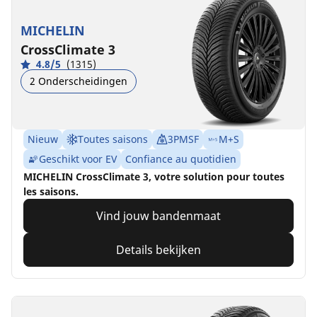
MICHELIN
CrossClimate 3
4.8/5
(1315)
2 Onderscheidingen
Nieuw
Toutes saisons
3PMSF
M+S
Geschikt voor EV
Confiance au quotidien
MICHELIN CrossClimate 3, votre solution pour toutes
les saisons.
Vind jouw bandenmaat
Details bekijken