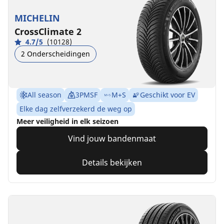
MICHELIN
CrossClimate 2
4.7/5
(10128)
2 Onderscheidingen
All season
3PMSF
M+S
Geschikt voor EV
Elke dag zelfverzekerd de weg op
Meer veiligheid in elk seizoen
Vind jouw bandenmaat
Details bekijken