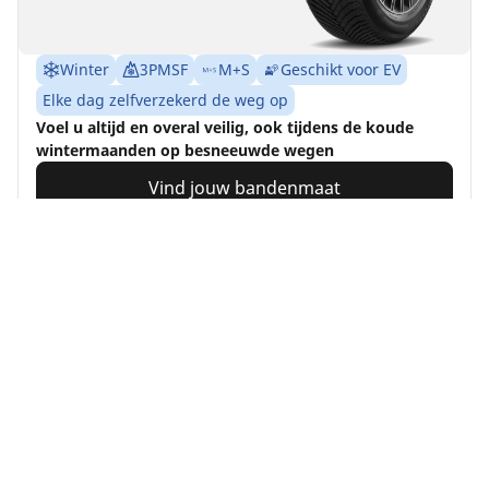
Winter
3PMSF
M+S
Geschikt voor EV
Elke dag zelfverzekerd de weg op
Voel u altijd en overal veilig, ook tijdens de koude
wintermaanden op besneeuwde wegen
Vind jouw bandenmaat
Details bekijken
MICHELIN
Pilot Alpin 5
4.7/5
(305)
4 Onderscheidingen