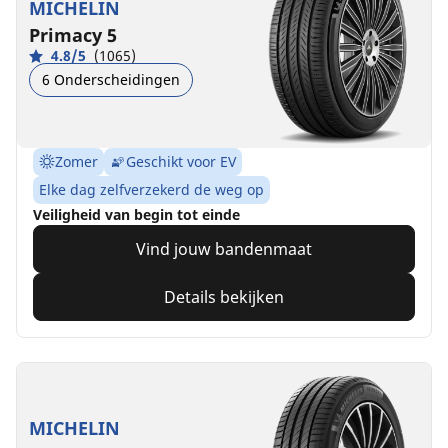
MICHELIN
Primacy 5
4.8/5
(1065)
6 Onderscheidingen
Zomer
Geschikt voor EV
Elke dag zelfverzekerd de weg op
Veiligheid van begin tot einde
Vind jouw bandenmaat
Details bekijken
MICHELIN