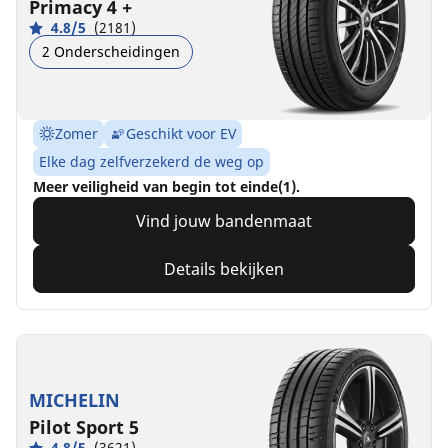
Primacy 4 +
4.8/5
(2181)
2 Onderscheidingen
Zomer
Geschikt voor EV
Elke dag zelfverzekerd de weg op
Meer veiligheid van begin tot einde(1).
Vind jouw bandenmaat
Details bekijken
MICHELIN
Pilot Sport 5
4.8/5
(3621)