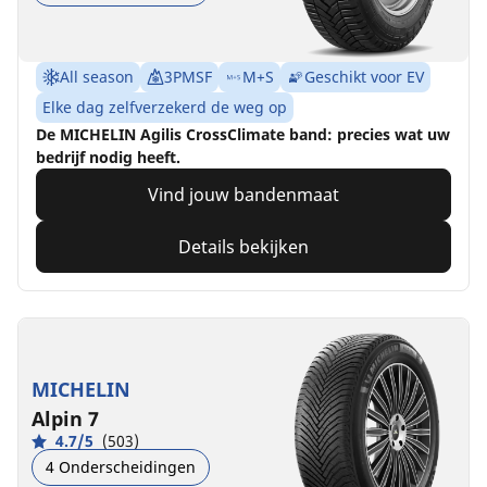
All season
3PMSF
M+S
Geschikt voor EV
Elke dag zelfverzekerd de weg op
De MICHELIN Agilis CrossClimate band: precies wat uw
bedrijf nodig heeft.
Vind jouw bandenmaat
Details bekijken
MICHELIN
Alpin 7
4.7/5
(503)
4 Onderscheidingen