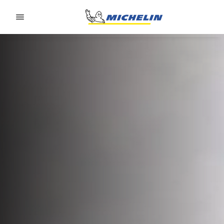
Go to page content
Go to page navigation