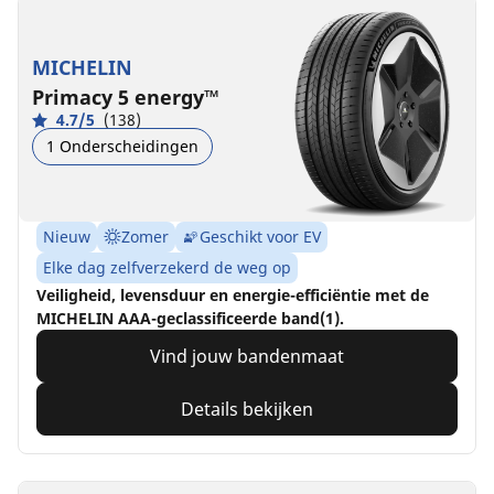
MICHELIN
Primacy 5 energy™
4.7/5
(138)
1 Onderscheidingen
Nieuw
Zomer
Geschikt voor EV
Elke dag zelfverzekerd de weg op
Veiligheid, levensduur en energie-efficiëntie met de
MICHELIN AAA-geclassificeerde band(1).
Vind jouw bandenmaat
Details bekijken