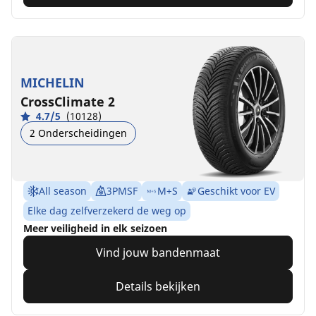
MICHELIN
CrossClimate 2
4.7/5
(10128)
2 Onderscheidingen
All season
3PMSF
M+S
Geschikt voor EV
Elke dag zelfverzekerd de weg op
Meer veiligheid in elk seizoen
Vind jouw bandenmaat
Details bekijken