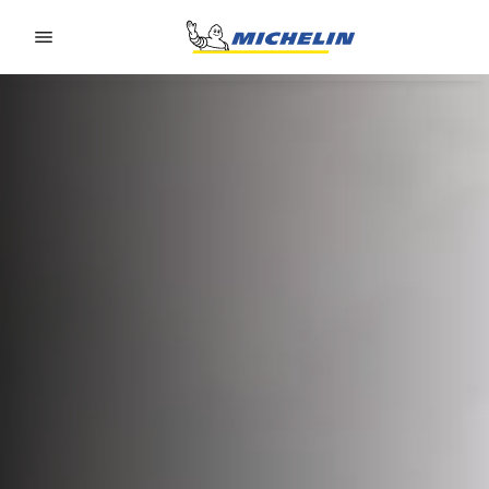
Go to page content
Go to page navigation