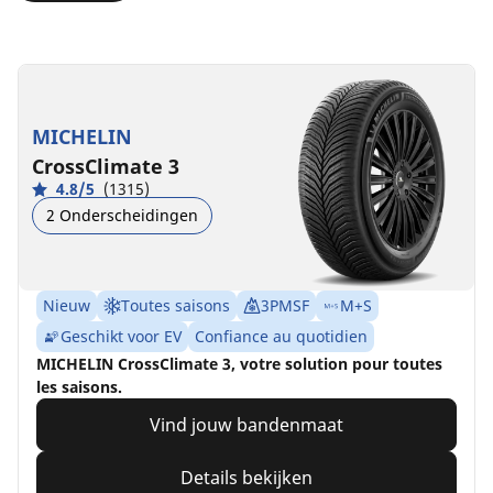
MICHELIN
CrossClimate 3
4.8/5
(1315)
2 Onderscheidingen
Nieuw
Toutes saisons
3PMSF
M+S
Geschikt voor EV
Confiance au quotidien
MICHELIN CrossClimate 3, votre solution pour toutes
les saisons.
Vind jouw bandenmaat
Details bekijken