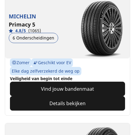
MICHELIN
Primacy 5
4.8/5
(1065)
6 Onderscheidingen
Zomer
Geschikt voor EV
Elke dag zelfverzekerd de weg op
Veiligheid van begin tot einde
Vind jouw bandenmaat
Details bekijken