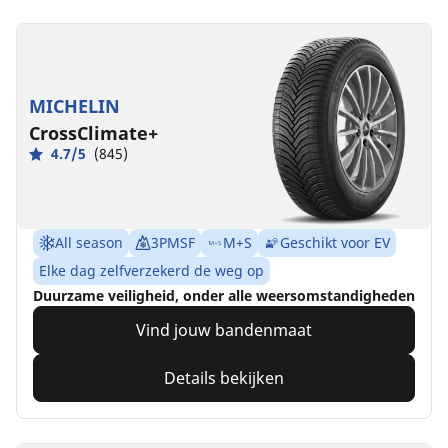
MICHELIN
CrossClimate+
4.7/5
(845)
All season
3PMSF
M+S
Geschikt voor EV
Elke dag zelfverzekerd de weg op
Duurzame veiligheid, onder alle weersomstandigheden
Vind jouw bandenmaat
Details bekijken