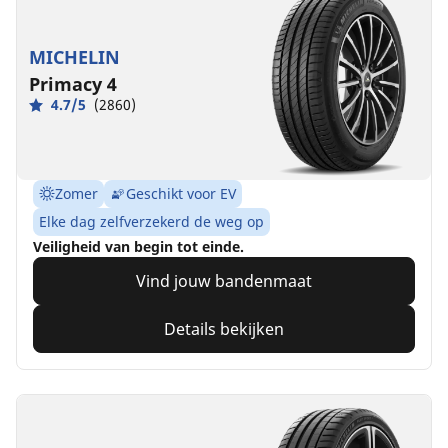
MICHELIN
Primacy 4
4.7/5
(2860)
Zomer
Geschikt voor EV
Elke dag zelfverzekerd de weg op
Veiligheid van begin tot einde.
Vind jouw bandenmaat
Details bekijken