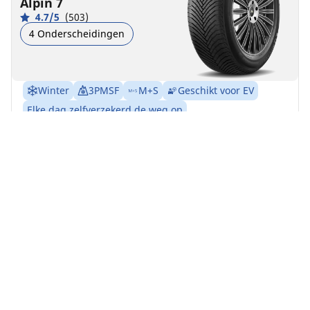
Alpin 7
4.7/5
(503)
4 Onderscheidingen
Winter
3PMSF
M+S
Geschikt voor EV
Elke dag zelfverzekerd de weg op
Voel u altijd en overal veilig, ook tijdens de koude
wintermaanden op besneeuwde wegen
Vind jouw bandenmaat
Details bekijken
MICHELIN
Pilot Alpin 5